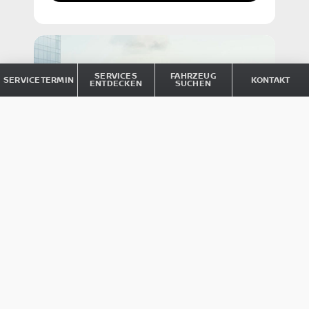
SERVICES
FAHRZEUG
SERVICETERMIN
KONTAKT
ENTDECKEN
SUCHEN
INZAHLUNGNAHME: KOSTENLOSE
GEBRAUCHTWAGEN-BEWERTUNG
Erfahren Sie in nur wenigen Minuten,
wie viel Ihr aktuelles Fahrzeug wert ist –
unabhängig von Hersteller, Modell oder
Alter – und geben Sie es bei uns in
Zahlung.