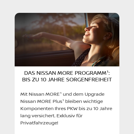
So:
Geschlossen
Do:
08:00 - 17:00
Fr:
08:00 - 17:00
Sa:
09:00 - 13:00
So:
Geschlossen
DAS NISSAN MORE PROGRAMM¹:
BIS ZU 10 JAHRE SORGENFREIHEIT
Mit Nissan MORE¹ und dem Upgrade
Nissan MORE Plus¹ bleiben wichtige
Komponenten Ihres PKW bis zu 10 Jahre
lang versichert. Exklusiv für
Privatfahrzeuge!