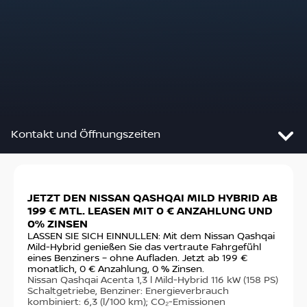
Kontakt und Öffnungszeiten
Slide 1 von 2: JETZT DEN NISSAN QASHQAI MILD HY
JETZT DEN NISSAN QASHQAI MILD HYBRID AB
DE
Autohaus Giebichenstein GmbH /
199 € MTL. LEASEN MIT 0 € ANZAHLUNG UND
VO
Kamp-Lintfort
0% ZINSEN
Ste
fin
LASSEN SIE SICH EINNULLEN: Mit dem Nissan Qashqai
Friedrichstr. 78D
€ m
Mild-Hybrid genießen Sie das vertraute Fahrgefühl
47475
Kamp-Lintfort
sta
eines Benziners – ohne Aufladen. Jetzt ab 199 €
Nis
monatlich, 0 € Anzahlung, 0 % Zinsen.
PS)
Nissan Qashqai Acenta 1,3 l Mild-Hybrid 116 kW (158 PS)
Anfahrt
14,
Schaltgetriebe, Benziner: Energieverbrauch
(g/
kombiniert: 6,3 (l/100 km); CO₂-Emissionen