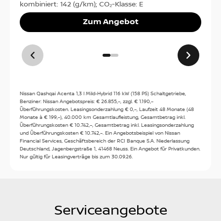
kombiniert: 142 (g/km); CO₂-Klasse: E
Zum Angebot
Kontakt
Tel:
02842/1484
Kontakt
Nissan Qashqai Acenta 1,3 l Mild-Hybrid 116 kW (158 PS) Schaltgetriebe,
Benziner: Nissan Angebotspreis: € 26.855,–, zzgl. € 1.190,–
Öffnungszeiten
Überführungskosten. Leasingsonderzahlung € 0,–, Laufzeit 48 Monate (48
Monate à € 199,–), 40.000 km Gesamtlaufleistung, Gesamtbetrag inkl.
Verkauf
:
Überführungskosten € 10.742,–, Gesamtbetrag inkl. Leasingsonderzahlung
und Überführungskosten € 10.742,–. Ein Angebotsbeispiel von Nissan
Heute: 08:00 - 17:00
Financial Services, Geschäftsbereich der RCI Banque S.A. Niederlassung
Deutschland, Jagenbergstraße 1, 41468 Neuss. Ein Angebot für Privatkunden.
Mo:
08:00 - 17:00
Nur gültig für Leasingverträge bis zum 30.09.26.
Service
:
Di:
08:00 - 17:00
Mi:
08:00 - 17:00
Heute: 08:00 - 17:00
Do:
08:00 - 17:00
Mo:
08:00 - 17:00
Fr:
08:00 - 17:00
Serviceangebote
Di:
08:00 - 17:00
Sa:
09:00 - 13:00
Mi:
08:00 - 17:00